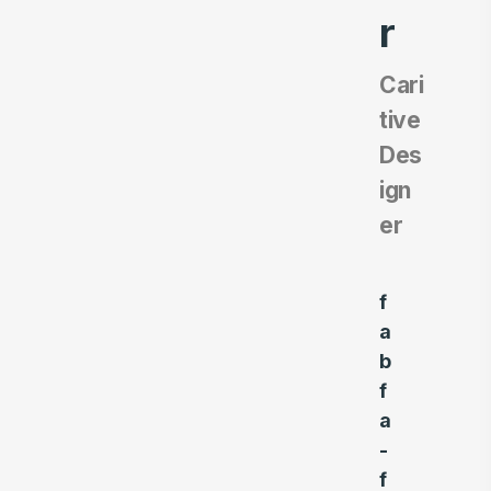
r
Cari
tive
Des
ign
er
f
a
b
f
a
-
f