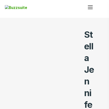
St
ell
a
Je
n
ni
fe